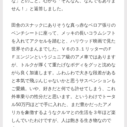
な」とのこと。心から「そんなん、なんでもありま
せん！」と返答しました。
田舎のスナックにありそうな真っ赤なベロア張りの
ベンチシートに座って、メッキの長いコラムシフト
を入れてアクセルを踏むと、ハリウッド映画で見た
世界そのまんまでした。Ｖ６の３.１リッターのＦ
Ｆエンジンというジュニア級のアメ車ではあります
が、トルクが厚くて重たげなボディをグッと沈めな
がら良く加速します。ふわふわで大きな段差がある
と本気で飛ぶんじゃないかと思うサスペンションも
ご愛嬌。いや、好きだと何でも許せてしまう、これ
外車乗りの性分だと思います。というわけでトータ
ル50万円ほどで手に入れた、まだ豊かだったアメ
リカを象徴するようなクルマとの生活を３年ほど楽
しんでいたわけですが、人は飽きる生き物なので