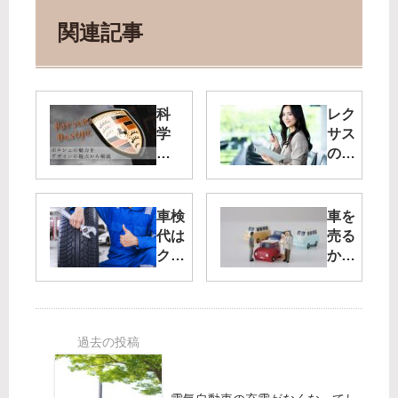
関連記事
科
レク
学
サス
を
の充
超
実し
え
たサ
る
ポー
車検
車を
ポ
ト！
代は
売る
ル
レク
クレ
か迷
シ
サス
ジッ
って
ェ
コン
トカ
る？
の
シェ
ード
知っ
カ
ルジ
でも
てお
ー
ュと
支払
くと
デ
は
い可
得す
ザ
能？
る車