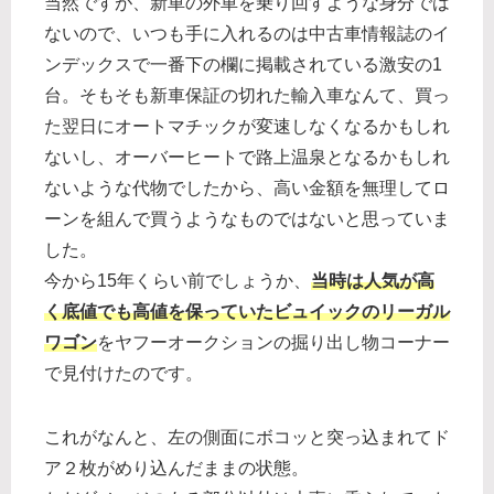
当然ですが、新車の外車を乗り回すような身分では
ないので、いつも手に入れるのは中古車情報誌のイ
ンデックスで一番下の欄に掲載されている激安の1
台。そもそも新車保証の切れた輸入車なんて、買っ
た翌日にオートマチックが変速しなくなるかもしれ
ないし、オーバーヒートで路上温泉となるかもしれ
ないような代物でしたから、高い金額を無理してロ
ーンを組んで買うようなものではないと思っていま
した。
今から15年くらい前でしょうか、
当時は人気が高
く底値でも高値を保っていたビュイックのリーガル
ワゴン
をヤフーオークションの掘り出し物コーナー
で見付けたのです。
これがなんと、左の側面にボコッと突っ込まれてド
ア２枚がめり込んだままの状態。