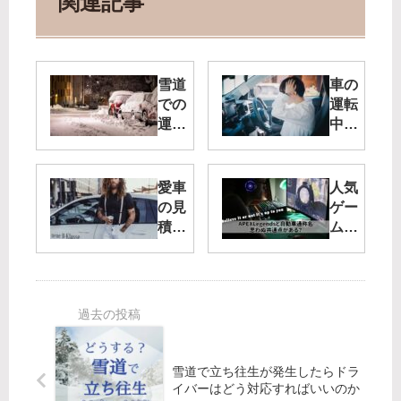
関連記事
雪道
車の
での
運転
運
中に
転！
地震
注意
が発
する
生！
愛車
人気
こと
取る
の見
ゲー
や車
べき
積も
ム
に雪
行動
りと
APEX
が積
や避
って
とク
もっ
難方
み
ルマ
たと
法と
た！
には
きの
は？
車買
共通
対処
取業
点が
法
者で
あ
雪道で立ち往生が発生したらドラ
の流
る？
イバーはどう対応すればいいのか