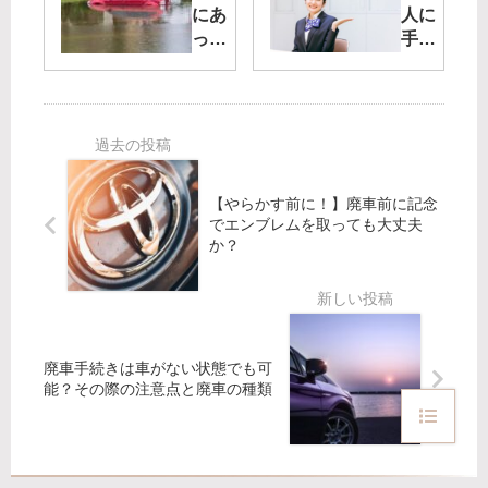
こ
10
にあ
人に
し
分だ
った
手続
た
け！
車の
きに
と
その
廃車
行っ
き
引取
手続
ても
に
り方
きと
らう
す
法と
流れ
｜廃
る
は
は？
車手
べ
【やらかす前に！】廃車前に記念
その
続
き
でエンブレムを取っても大丈夫
時の
き・
か？
こ
NG
こん
と
行動
なと
や
と
きは
事
は？
どう
故
す
廃車手続きは車がない状態でも可
車
る？
能？その際の注意点と廃車の種類
の
廃
車
費