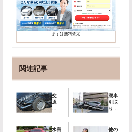
まずは無料査定
関連記事
交
廃車
通
引取
事
りに
故
かか
を
る時
起
間は
水害
他の