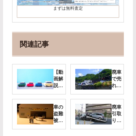
まずは無料査定
関連記事
【動
廃車
画解
で売
説】
れる
普通
パー
自動
ツと
車・
は？
車の
廃車
軽自
金額
盗難
引取
動車
を左
被害
りに
の廃
右す
中に
かか
車手
るパ
廃車
る時