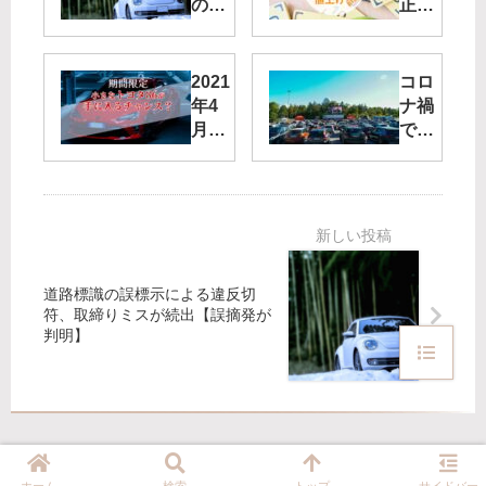
の誤
正！
標示
令和
によ
5年
る違
1月
2021
コロ
反切
1日
年4
ナ禍
符、
より
月30
で注
取締
軽自
日発
目さ
りミ
動車
売の
れる
スが
法定
小さ
ドラ
続出
手数
なト
イブ
【誤
料が
ヨタ
イン
摘発
値上
86と
シア
が判
げへ
道路標識の誤標示による違反切
は
ター
明】
符、取締りミスが続出【誤摘発が
|
判明】
2020
年イ
ベン
ト情
報
ホーム
検索
トップ
サイドバー