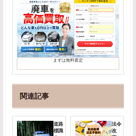
まずは無料査定
関連記事
道路
法令
標識
改