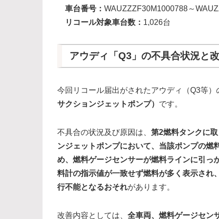
車台番号：
WAUZZZF30M1000788～WAUZ
リコール対象車台数：
1,026台
アウディ「Q3」の不具合状況と
今回リコール届出がされたアウディ（Q3等）
サクションジェットポンプ）
です。
不具合の状況及び原因は、
第2燃料タンクに
ンジェットポンプ
において、当該ポンプの燃
め、燃料ゲージセンサーが燃料ラインに引っ
料計の指示値が一致せず燃料が多く表示され
行不能となる
おそれ
があります。
改善内容としては、
全車両、燃料ゲージセン