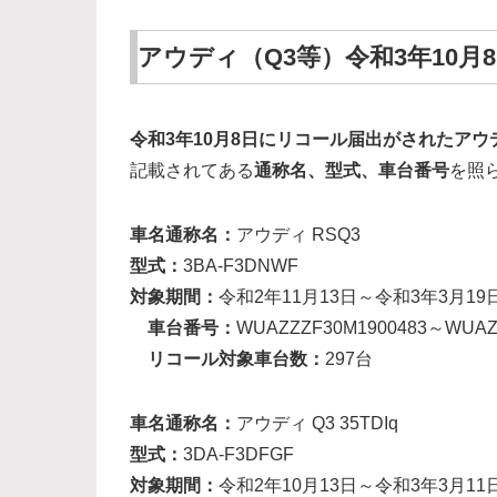
アウディ（Q3等）令和3年10
令和3年10月8日にリコール届出がされたアウ
記載されてある
通称名、型式、車台番号
を照
車名通称名：
アウディ RSQ3
型式：
3BA-F3DNWF
対象期間：
令和2年11月13日～令和3年3月19
車台番号：
WUAZZZF30M1900483～WUAZ
リコール対象車台数：
297台
車名通称名：
アウディ Q3 35TDIq
型式：
3DA-F3DFGF
対象期間：
令和2年10月13日～令和3年3月11