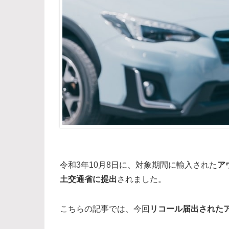
令和3年10月8日に、対象期間に輸入された
ア
土交通省に提出
されました。
こちらの記事では、今回
リコール届出された