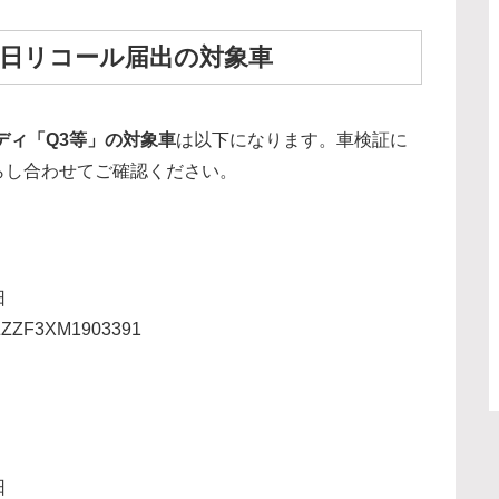
月8日リコール届出の対象車
ディ「Q3等」の対象車
は以下になります。車検証に
らし合わせてご確認ください。
日
ZZF3XM1903391
日