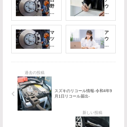
野
ウ
自
デ
動
ィ
車
の
の
リ
マ
ア
リ
コ
ツ
ウ
コ
ー
ダ
デ
ー
ル
の
ィ
ル
情
リ
の
情
報-
コ
リ
報-
令
ー
コ
令
和
ル
ー
和
4
情
ル
2
年
報-
情
スズキのリコール情報-令和4年9
年
4
令
報-
月1日リコール届出-
9
月
和
令
月
21
3
和
24
日
年
4
日
リ
4
年
リ
コ
月
3