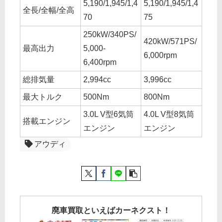
5,190/1,945/1,4
5,190/1,945/1,4
全長/全幅/全高
70
75
250kW/340PS/
420kW/571PS/
最高出力
5,000-
6,000rpm
6,400rpm
総排気量
2,994cc
3,996cc
最大トルク
500Nm
800Nm
3.0L V型6気筒
4.0L V型8気筒
搭載エンジン
エンジン
エンジン
アウディ
廃車買取といえばカーネクスト！