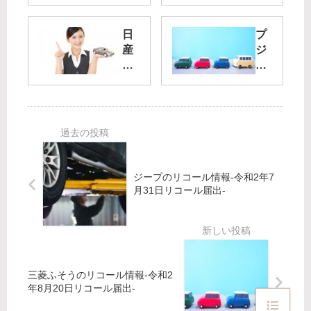
ィ
動
の
車
リ
の
日
プ
コ
リ
産
ジ
ー
コ
自
ョ
ル
ー
動
ー
情
ル
車
の
報-
情
の
リ
令
報-
リ
コ
和
令
コ
ー
4
和
ー
ル
年
4
ル
情
ジープのリコール情報-令和2年7
6
年
情
報-
月31日リコール届出-
月
10
報-
令
29
月
令
和
日
24
和
2
リ
日
4
年
コ
リ
年
9
三菱ふそうのリコール情報-令和2
ー
コ
4
月
年8月20日リコール届出-
ル
ー
月
17
届
ル
14
日