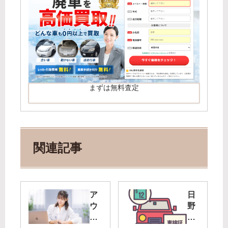
まずは無料査定
関連記事
ア
日
ウ
野
デ
自