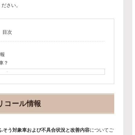
ください。
目次
情報
車？
日リコール情報
ふそう対象車および不具合状況と改善内容
についてご