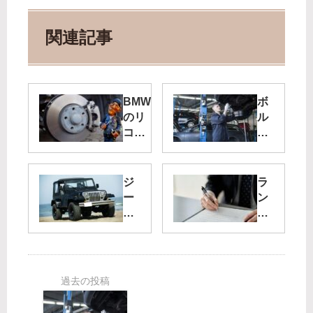
関連記事
BMW
ボ
のリ
ル
コー
ボ
ル情
の
報-令
リ
和4
コ
ジ
ラ
年10
ー
ー
ン
月12
ル
プ
ド
日リ
情
の
ロ
コー
報-
リ
ー
ル届
令
コ
バ
出-
和
ー
ー
4
ル
の
年
情
リ