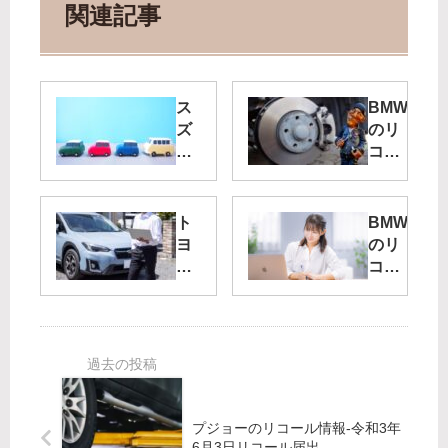
関連記事
ス
BMW
ズ
のリ
キ
コー
の
ル情
リ
報-令
コ
和4
ト
BMW
ー
年10
ヨ
のリ
ル
月12
タ
コー
情
日リ
自
ル情
報-
コー
動
報-令
令
ル届
車
和4
和
出-
の
年7
3
リ
月4
年
コ
日リ
4
ー
コー
プジョーのリコール情報-令和3年
月
ル
ル届
6月3日リコール届出-