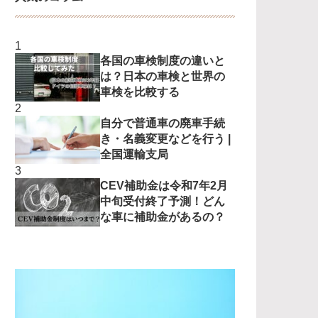
各国の車検制度の違いと
は？日本の車検と世界の
車検を比較する
自分で普通車の廃車手続
き・名義変更などを行う |
全国運輸支局
CEV補助金は令和7年2月
中旬受付終了予測！どん
な車に補助金があるの？