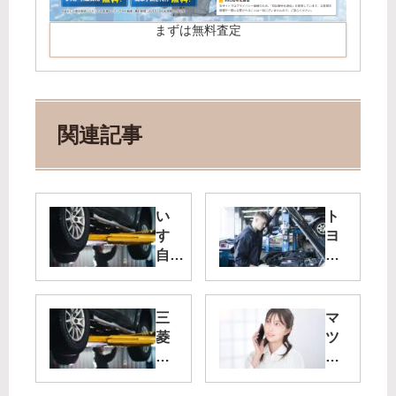
まずは無料査定
関連記事
い
ト
すゞ
ヨ
自動
タ
車の
自
リコ
動
ール
車
三
マ
情
の
菱
ツ
報-
リ
自
ダ
令和
コ
動
の
5年
ー
車
リ