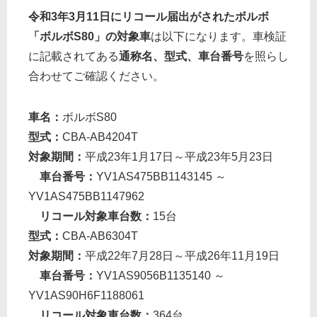
令和3年3月11日にリコール届出がされたボルボ
「ボルボS80」の対象車
は以下になります。車検証
に記載されてある
通称名、型式、車台番号
を照らし
合わせてご確認ください。
車名：
ボルボS80
型式：
CBA-AB4204T
対象期間：
平成23年1月17日～平成23年5月23日
車台番号：
YV1AS475BB1143145 ～
YV1AS475BB1147962
リコール対象車台数：
15台
型式：
CBA-AB6304T
対象期間：
平成22年7月28日～平成26年11月19日
車台番号：
YV1AS9056B1135140 ～
YV1AS90H6F1188061
リコール対象車台数：
364台