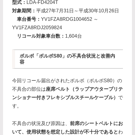
型式：
LDA-FD4204T
対象期間：
平成27年7月31日～平成30年10月26日
車台番号：
YV1FZA8RDG1004652 ～
YV1FZA8RDJ2059824
リコール対象車台数：
1,604台
ボルボ「ボルボS80」の不具合状況と改善内
容
今回リコール届出がされたボルボ（ボルボS80）の
不具合の部位は
座席ベルト（ラップアウタープリテ
ンショナー付きフレキシブルスチールケーブル
）
で
す。
不具合の状況及び原因は、
前席のシートベルトにお
いて、使用状態を想定した設計が不十分であると
わ