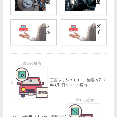
菱
産
ふ
自
そ
動
う
車
の
の
メ
ダ
リ
リ
ル
イ
コ
コ
セ
ハ
ー
ー
デ
ツ
ル
ル
ス
の
情
情
ベ
リ
報-
報-
ン
コ
令
令
ツ
ー
和
和
の
ル
4
4
リ
情
三菱ふそうのリコール情報-令和3
年
年
コ
報-
年3月9日リコール届出-
4
7
ー
令
月
月
ル
和
21
28
情
3
日
日
報-
年
リ
リ
令
10
いすゞ自動車のリコール情報-令和
コ
コ