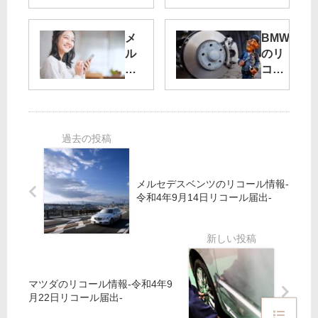
ル情
ー
報-令
の
和3
リ
メ
BMW
年1
コ
ル
のリ
月18
ー
セ
コー
日リ
ル
デ
ル情
コー
情
ス
報-令
ル届
報-
ベ
和4
出-
令
ン
年6
和
ツ
月13
5
の
日リ
年
リ
コー
メルセデスベンツのリコール情報-
2
コ
ル届
令和4年9月14日リコール届出-
月
ー
出-
22
ル
日
情
リ
報-
コ
令
マツダのリコール情報-令和4年9
ー
和
月22日リコール届出-
ル
3
届