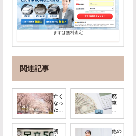
まずは無料査定
関連記事
亡く
廃
なっ
車
た家
に
族の
す
車を
る
廃車
車
初
他の