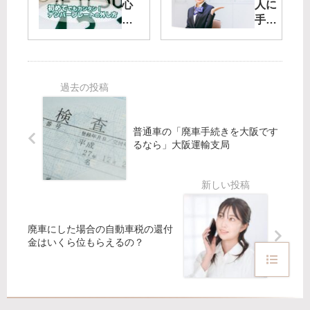
にで
の
心
人に
き
自
者
手続
る？
賠
で
きに
｜廃
責
も
行っ
車手
保
で
ても
続
険
き
らう
き・
料
る
｜廃
こん
が
ナ
車手
なと
返
ン
続
普通車の「廃車手続きを大阪です
きは
金
バ
き・
るなら」大阪運輸支局
どう
さ
ー
こん
す
れ
プ
なと
る？
る
レ
きは
手
ー
どう
続
ト
す
廃車にした場合の自動車税の還付
き
外
る？
金はいくら位もらえるの？
方
し
法
の
コ
ツ