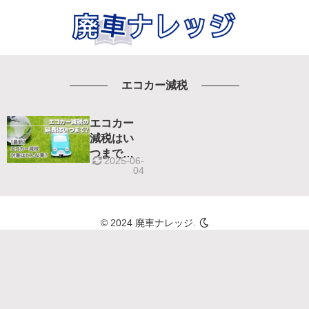
エコカー減税
エコカー
減税はい
つまで延
2025-06-
長になっ
04
た？エコ
カー減税
対象車と
© 2024 廃車ナレッジ.
は