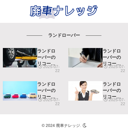
ランドローバー
ランドロ
ランドロ
ーバーの
ーバーの
リコール
リコール
2025-07-
2025-07-
情報-令和4
情報-令和3
22
22
年10月25
年8月12日
日リコー
リコール
ランドロ
ランドロ
ル届出-
届出-
ーバーの
ーバーの
リコール
リコール
2025-07-
2025-07-
情報-令和3
情報-令和3
22
22
年7月29日
年2月16日
リコール
リコール
届出-
届出-
© 2024 廃車ナレッジ.