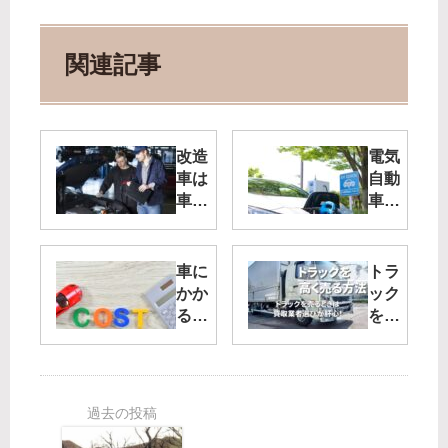
関連記事
改造
電気
車は
自動
車検
車の
に通
充電
る
がな
の？
くな
車に
トラ
意外
って
かか
ック
と知
しま
る税
を高
らな
った
金を
く売
い公
ら？
徹底
る！
道を
電欠
解
トラ
走れ
した
説！
ック
る車
とき
自動
買取
の基
の対
車税
査定